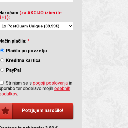
Naročam
(za AKCIJO izberite
1+1):
Način plačila:
*
porabljam samo še kremo PostQuam Unique!«
»Teks
Plačilo po povzetju
ndave
izbolj
Barbara iz Slo
Kreditna kartica
PayPal
Strinjam se s
pogoji poslovanja
in
uporabo ter obdelavo mojih
osebnih
podatkov
.