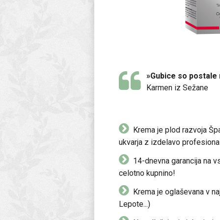
 že po 1 mesecu vidno
»Gubice so postale 
Karmen iz Sežane
Krema je plod razvoja Šp
ukvarja z izdelavo profesion
14-dnevna garancija na vs
celotno kupnino!
Krema je oglaševana v najv
Lepote...)