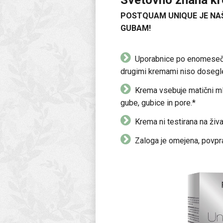
POSTQUAM UNIQUE JE NA
GUBAM!
Uporabnice po enomesečni t
drugimi kremami niso dosegl
Krema vsebuje matični ml
gube, gubice in pore.*
Krema ni testirana na žival
Zaloga je omejena, povpra