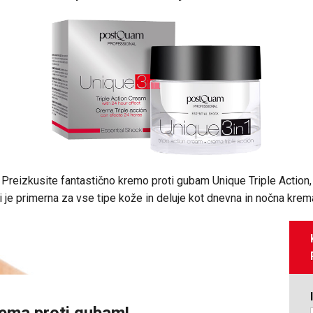
Preizkusite fantastično kremo proti gubam Unique Triple Action,
i je primerna za vse tipe kože in deluje kot dnevna in nočna krem
ema proti gubam!