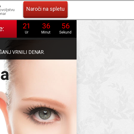
A
Naroči na spletu
ovoljstvu
nar
21
36
54
e:
Ur
Minut
Sekund
ŠANJ VRNILI DENAR
.
ma