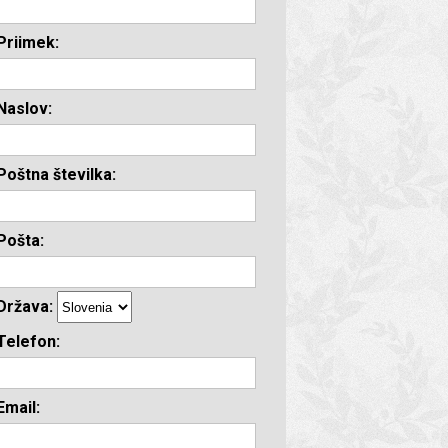
Priimek:
Naslov:
Poštna številka:
Pošta:
Država:
Telefon:
Email: