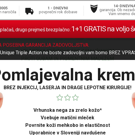
14-DNEVN
3005
1 - DNEVNI
garancija. Ob nezad
n naročila
povprečni rok dobave
Vam vrnemo de
1+1 GRATIS na voljo š
plačaš, drugo prejmeš brezplačno:
A POSEBNA GARANCIJA ZADOVOLJSTVA:
VRHUNSKA REŠITEV S TROJNIM UČINKOM
 Unique Triple Action ne boste zadovoljni vam bomo
BREZ VPRA
PROTI GUBAM IN PIGMENTNIM MADEŽEM
omlajevalna kre
BREZ INJEKCIJ, LASERJA IN DRAGE LEPOTNE KIRURGIJE!
Vrhunska nega za zrelo kožo*
Vsebuje matični mleček
Povrnite koži mehkobo in elastičnost
Uporabnice v Sloveniji navdušene