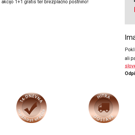
e akcijo 1+1 gratis ter brezplačno poštnino!
Ima
Pokl
ali p
slov
Odpi