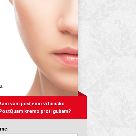
a.
Kam vam pošljemo vrhunsko
PostQuam kremo proti gubam?
Ime: