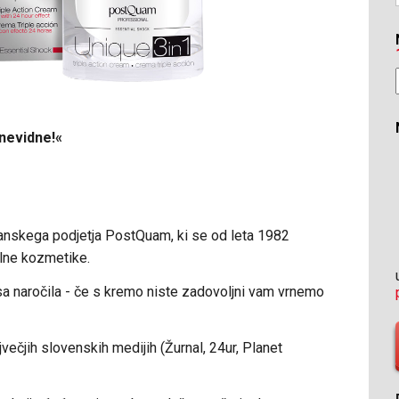
nevidne!«
»Od sedaj u
Regina iz Le
anskega podjetja PostQuam, ki se od leta 1982
alne kozmetike.
a naročila - če s kremo niste zadovoljni vam vrnemo
ečjih slovenskih medijih (Žurnal, 24ur, Planet