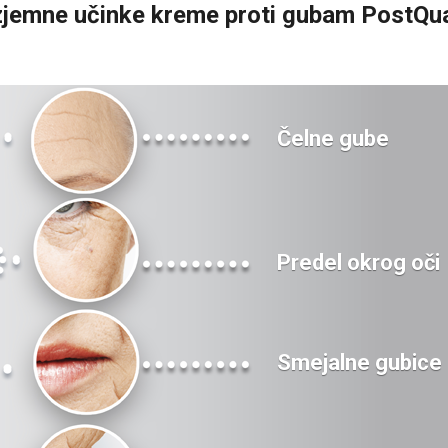
izjemne učinke kreme proti gubam PostQu
Čelne gube
Predel okrog oči
Smejalne gubice