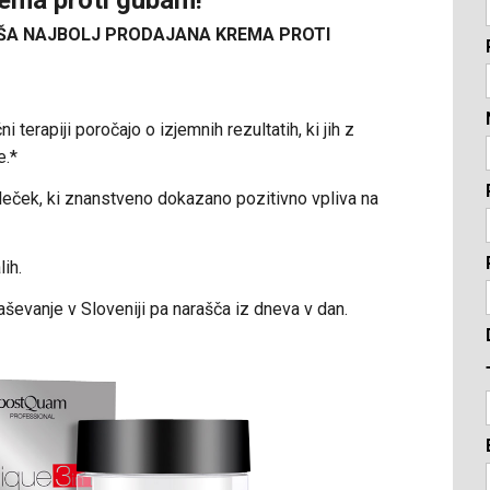
ŠA NAJBOLJ PRODAJANA KREMA PROTI
erapiji poročajo o izjemnih rezultatih, ki jih z
e.*
eček, ki znanstveno dokazano pozitivno vpliva na
ih.
ševanje v Sloveniji pa narašča iz dneva v dan.