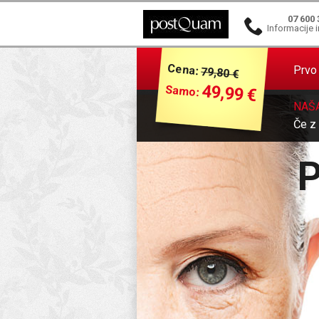
07 600 
Informacije i
Cena:
Prvo 
79,80 €
49,99 €
Samo:
NAŠ
Če z
P