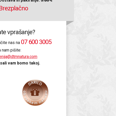
Dostava in pakiranje:
3.80 €
Brezplačno
te vprašanje?
07 600 3005
ičite nas na
a nam pišite:
enija@dtmnatura.com
sali vam bomo takoj.